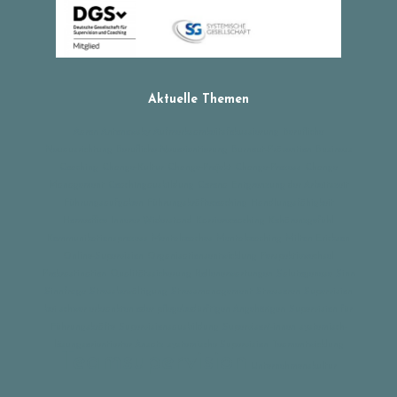
Aktuelle Themen
Aaron Antonowsky
Aufmerksamkeitsfokussierung
Berufliche
Neuausrichtung
Berufliche Neuorientierung
Burnout-Prävention
Business
Coaching
Change-Kultur
Change-Projekt
Change-Prozess
Change
Management
Coachingausbildung
Corona
Entgrenzung der Arbeitszeit
Führungsaufgaben
Führungskräftecoaching
Handlungsfähigkeit
Homeoffice
Innerer Widerstand
Karrierecoaching
Kohärenzgefühl
Kommunikationsprozess
Mentalcoaches
Mentalcoaching
Milton Erickson
Online-Supervision
Organisationsentwicklung
Perspektivwechsel
Prokrastination
Qualitätssicherung
Rollenerwartungen
Salutogenese
Sinn
Sinnfrage
Stressbewältigung
Stressmanagement
Stressoren
Supervision
bei schwer erkrankten oder pflegebedürftigen Angehörigen
Supervision für
Führungskräfte
Supervisionsausbildung
Supervisor/-innen
systemisch-
lösungsorientierter Ansatz
systemische Supervision
Teamentwicklung
Teamsupervision
Unternehmenskultur