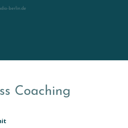
io-berlin.de
ess Coaching
mit