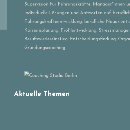
Supervision für Führungskräfte, Manager*innen u
individuelle Lösungen und Antworten auf beruflic
Führungskräfteentwicklung, berufliche Neuorient
Karriereplanung, Profilentwicklung, Stressmanage
Berufswiedereinstieg, Entscheidungsfindung, Orga
Gründungscoaching.
Aktuelle Themen
Aaron Antonowsky
Aufmerksamkeitsfokussierung
Berufliche Neuausrichtung
Berufl
Kultur
Change-Projekt
Change-Prozess
Change Management
Coachingausbildung
Führungskräftecoaching
Handlungsfähigkeit
Homeoffice
Innerer Widerstand
Karrie