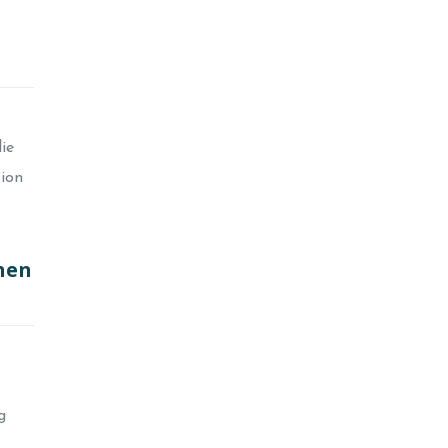
ie
tion
nnen
g