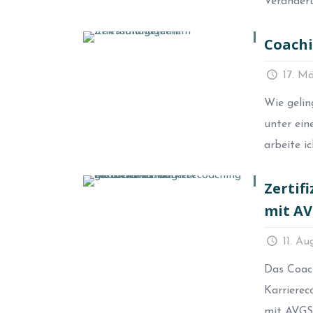
Veränder
Coachi
17. M
Wie gelin
unter ein
arbeite i
Zertif
mit A
11. Au
Das Coach
Karrierec
mit AVGS