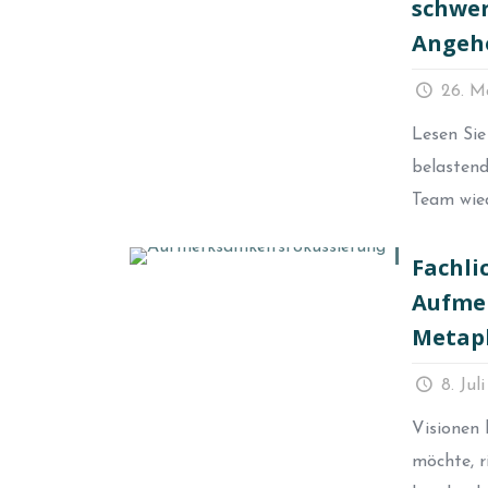
schwer
Angeh
26. M
Lesen Sie
belastend
Team wied
Fachli
Aufmer
Metaph
8. Jul
Visionen 
möchte, r