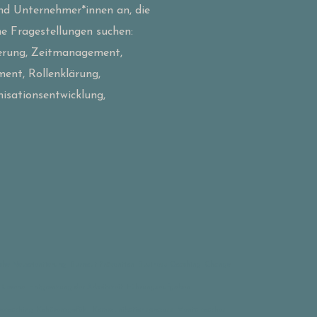
nd Unternehmer*innen an, die
he Fragestellungen suchen:
ierung, Zeitmanagement,
ment, Rollenklärung,
nisationsentwicklung,
iche Neuorientierung
Burnout-Prävention
Business Coaching
Change-
Corona
Entgrenzung der Arbeitszeit
Führungsaufgaben
recoaching
Kohärenzgefühl
Kommunikationsprozess
Mentalcoaches