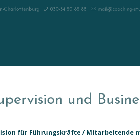
in-Charlottenburg
030-34 50 85 88
mail@coaching-stud
upervision und Busin
ision für Führungskräfte / Mitarbeitende 