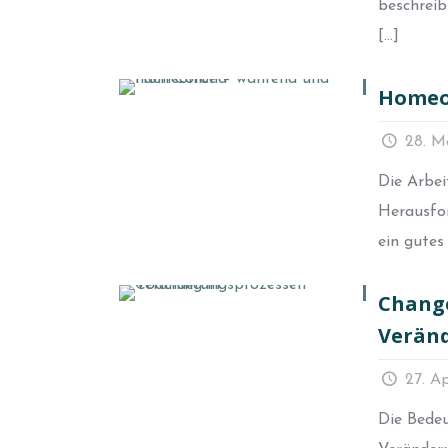
beschreib
[…]
Homeof
28. M
Die Arbei
Herausfo
ein gutes
Change
Verän
27. Ap
Die Bedeu