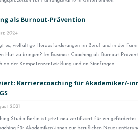
ungsprozessen für Führungskräfte in Unternehmen.
ng als Burnout-Prävention
ärz 2024
gt es, vielfältige Herausforderungen im Beruf und in der Famil
en Hut zu bringen? Im Business Coaching als Burnout-Präven
ch an der Kompetenzentwicklung und an Sinnfragen.
iziert: Karrierecoaching für Akademiker/-i
VGS
gust 2021
ing Studio Berlin ist jetzt neu zertifiziert für ein gefördertes
oaching für Akademiker/-innen zur beruflichen Neuorientierun
.