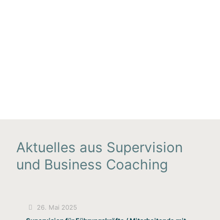
einen neuen Job suchen. Meine berufliche
Situation schien ausweglos. Mit Frau Queißer
habe ich dann an meiner Haltung gearbeitet
und neue Möglichkeiten im Umgang mit einigen
Kollegen gefunden. Heute leite ich ein kleines
Team und arbeite wieder richtig gern! Danke!
W. Gerhardt
Energieberatung
Aktuelles aus Supervision
und Business Coaching
26. Mai 2025