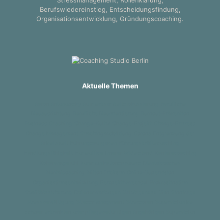
Stressmanagement, Rollenklärung,
Berufswiedereinstieg, Entscheidungsfindung,
Organisationsentwicklung, Gründungscoaching.
Aktuelle Themen
Aaron Antonowsky
Aufmerksamkeitsfokussierung
Berufliche
Neuausrichtung
Berufliche Neuorientierung
Burnout-Prävention
Business Coaching
Change-Kultur
Change-Projekt
Change-Prozess
Change Management
Coachingausbildung
Corona
Entgrenzung der
Arbeitszeit
Führungsaufgaben
Führungskräftecoaching
Handlungsfähigkeit
Homeoffice
Innerer Widerstand
Karrierecoaching
Kohärenzgefühl
Kommunikationsprozess
Mentalcoaches
Mentalcoaching
Milton Erickson
Online-Supervision
Organisationsentwicklung
Perspektivwechsel
Prokrastination
Qualitätssicherung
Rollenerwartungen
Salutogenese
Sinn
Sinnfrage
Stressbewältigung
Stressmanagement
Stressoren
Supervision bei
schwer erkrankten oder pflegebedürftigen Angehörigen
Supervision